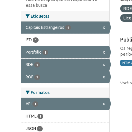
essa busca
RD
Etiquetas
Lic
Capitais Estrangeiros
x
1
Publ
IED
1
Os re
Portfólio
x
1
perío
HTM
RDE
x
1
ROF
x
1
Você t
Formatos
API
x
1
HTML
1
JSON
1