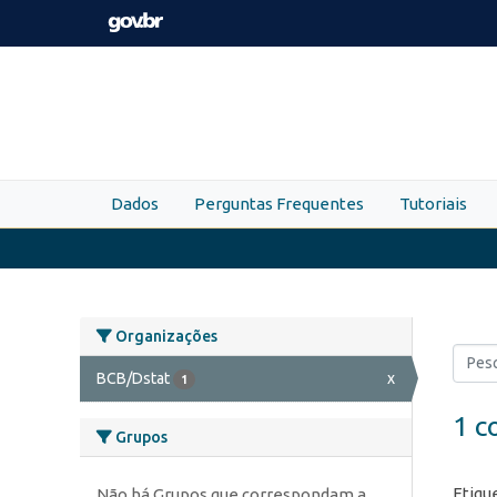
Skip to main content
Dados
Perguntas Frequentes
Tutoriais
Organizações
BCB/Dstat
x
1
1 c
Grupos
Etiqu
Não há Grupos que correspondam a