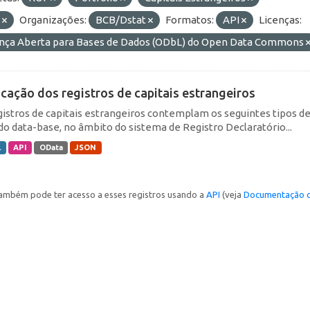
E
Organizações:
BCB/Dstat
Formatos:
API
Licenças:
ença Aberta para Bases de Dados (ODbL) do Open Data Commons
icação dos registros de capitais estrangeiros
gistros de capitais estrangeiros contemplam os seguintes tipos d
do data-base, no âmbito do sistema de Registro Declaratório...
L
API
OData
JSON
ambém pode ter acesso a esses registros usando a
API
(veja
Documentação d