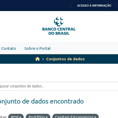
ACESSO À INFORMAÇÃO
IR
PARA
O
CONTEÚDO
Contato
Sobre o Portal
Conjuntos de dados
onjunto de dados encontrado
etas:
ROF
Portfólio
Capitais Estrangeiros