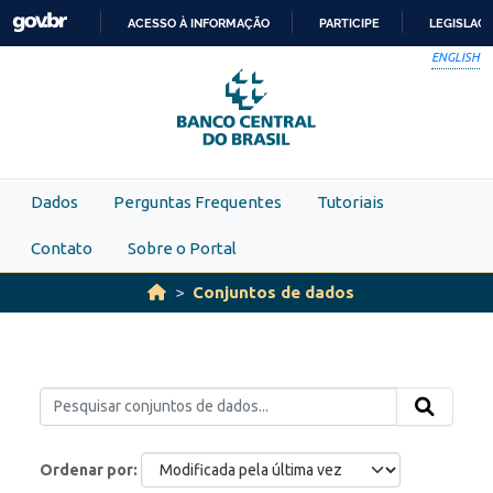
Skip to main content
ACESSO À INFORMAÇÃO
PARTICIPE
LEGISLAÇ
IR
ENGLISH
PARA
O
CONTEÚDO
Dados
Perguntas Frequentes
Tutoriais
Contato
Sobre o Portal
Conjuntos de dados
Ordenar por