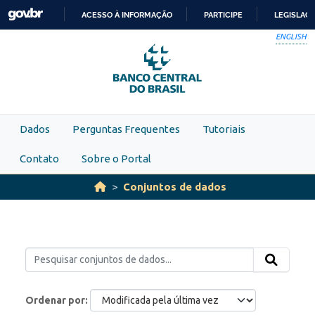
Skip to main content
ACESSO À INFORMAÇÃO
PARTICIPE
LEGISLAÇ
IR
ENGLISH
PARA
O
CONTEÚDO
Dados
Perguntas Frequentes
Tutoriais
Contato
Sobre o Portal
Conjuntos de dados
Ordenar por