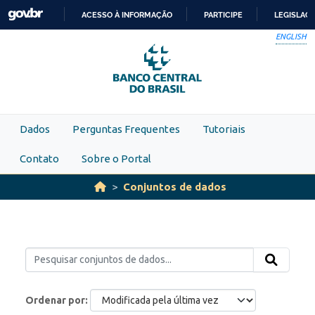
Skip to main content
ACESSO À INFORMAÇÃO
PARTICIPE
LEGISLAÇ
IR
ENGLISH
PARA
O
CONTEÚDO
Dados
Perguntas Frequentes
Tutoriais
Contato
Sobre o Portal
Conjuntos de dados
Ordenar por