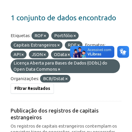
1 conjunto de dados encontrado
Etiquetas:
ROF
Portfólio
Capitais Estrangeiros
RDE
Formatos:
API
JSON
OData
Licenças:
Licença Aberta para Bases de Dados (ODbL) do
Open Data Commons
Organizações:
BCB/Dstat
Filtrar Resultados
Publicação dos registros de capitais
estrangeiros
Os registros de capitais estrangeiros contemplam os
seguintes tipos de operações, criadas ou encerradas