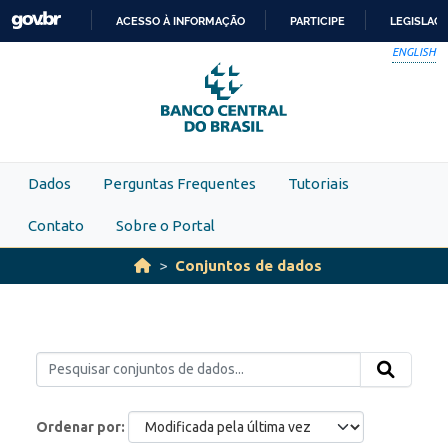
Skip to main content
ACESSO À INFORMAÇÃO
PARTICIPE
LEGISLAÇ
IR
ENGLISH
PARA
O
CONTEÚDO
Dados
Perguntas Frequentes
Tutoriais
Contato
Sobre o Portal
Conjuntos de dados
Ordenar por