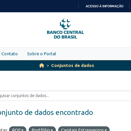
ACESSO À INFORMAÇÃO
IR
PARA
O
CONTEÚDO
Contato
Sobre o Portal
Conjuntos de dados
onjunto de dados encontrado
etas:
ROF
Portfólio
Capitais Estrangeiros