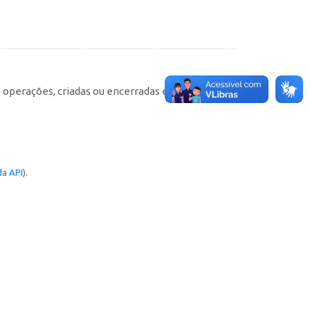
e operações, criadas ou encerradas em cada
a API
).