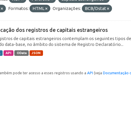
E
Formatos:
HTML
Organizações:
BCB/Dstat
icação dos registros de capitais estrangeiros
gistros de capitais estrangeiros contemplam os seguintes tipos d
do data-base, no âmbito do sistema de Registro Declaratório...
L
API
OData
JSON
ambém pode ter acesso a esses registros usando a
API
(veja
Documentação d