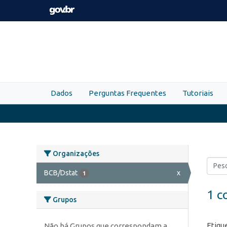
Skip to main content
Dados
Perguntas Frequentes
Tutoriais
Organizações
BCB/Dstat
x
1
1 c
Grupos
Etiqu
Não há Grupos que correspondam a