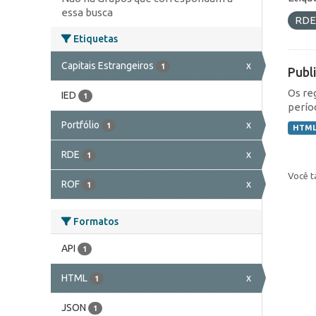
essa busca
RD
Etiquetas
Capitais Estrangeiros
x
1
Publ
Os re
IED
1
perío
Portfólio
x
1
HTM
RDE
x
1
Você t
ROF
x
1
Formatos
API
1
HTML
x
1
JSON
1