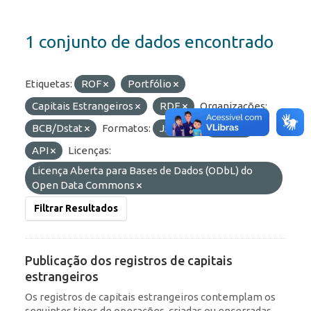
1 conjunto de dados encontrado
Etiquetas:
ROF
Portfólio
Capitais Estrangeiros
RDE
Organizações:
BCB/Dstat
Formatos:
JSON
HTML
API
Licenças:
Licença Aberta para Bases de Dados (ODbL) do
Open Data Commons
Filtrar Resultados
Publicação dos registros de capitais
estrangeiros
Os registros de capitais estrangeiros contemplam os
seguintes tipos de operações, criadas ou encerradas