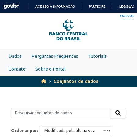
Skip to main content
ACESSO À INFORMAÇÃO
PARTICIPE
LEGISLAÇ
IR
ENGLISH
PARA
O
CONTEÚDO
Dados
Perguntas Frequentes
Tutoriais
Contato
Sobre o Portal
Conjuntos de dados
Ordenar por