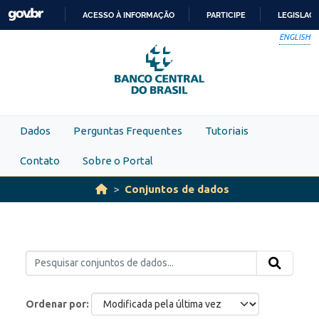
Skip to main content
ACESSO À INFORMAÇÃO
PARTICIPE
LEGISLAÇ
IR
ENGLISH
PARA
O
CONTEÚDO
Dados
Perguntas Frequentes
Tutoriais
Contato
Sobre o Portal
Conjuntos de dados
Ordenar por