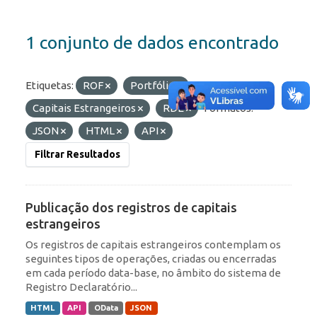
1 conjunto de dados encontrado
Etiquetas:
ROF
Portfólio
Capitais Estrangeiros
RDE
Formatos:
JSON
HTML
API
Filtrar Resultados
Publicação dos registros de capitais
estrangeiros
Os registros de capitais estrangeiros contemplam os
seguintes tipos de operações, criadas ou encerradas
em cada período data-base, no âmbito do sistema de
Registro Declaratório...
HTML
API
OData
JSON