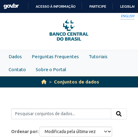
Skip to main content
ACESSO À INFORMAÇÃO
PARTICIPE
LEGISLAÇ
IR
ENGLISH
PARA
O
CONTEÚDO
Dados
Perguntas Frequentes
Tutoriais
Contato
Sobre o Portal
Conjuntos de dados
Ordenar por