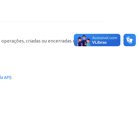
e operações, criadas ou encerradas em cada
a API
).