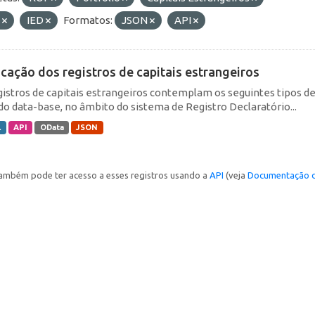
E
IED
Formatos:
JSON
API
icação dos registros de capitais estrangeiros
gistros de capitais estrangeiros contemplam os seguintes tipos d
do data-base, no âmbito do sistema de Registro Declaratório...
L
API
OData
JSON
ambém pode ter acesso a esses registros usando a
API
(veja
Documentação d