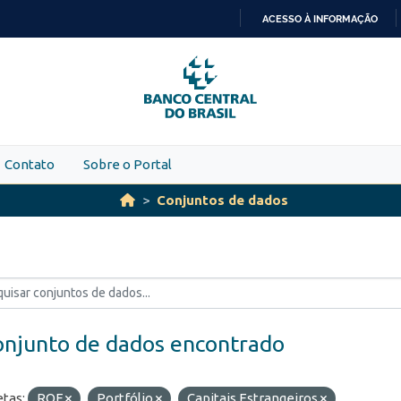
ACESSO À INFORMAÇÃO
IR
PARA
O
CONTEÚDO
Contato
Sobre o Portal
Conjuntos de dados
onjunto de dados encontrado
etas:
ROF
Portfólio
Capitais Estrangeiros