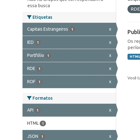
essa busca
RD
Etiquetas
Capitais Estrangeiros
x
1
Publ
Os re
IED
x
1
perío
Portfólio
x
1
HTM
RDE
x
1
Você t
ROF
x
1
Formatos
API
x
1
HTML
1
JSON
x
1