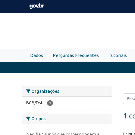
Skip to main content
Dados
Perguntas Frequentes
Tutoriais
Organizações
BCB/Dstat
1
1 c
Grupos
Etiqu
Não há Grupos que correspondam a