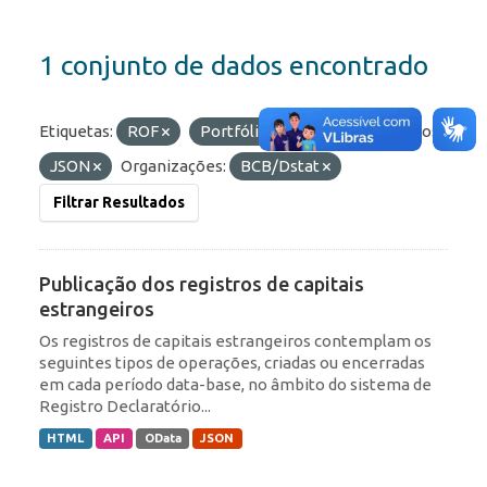
1 conjunto de dados encontrado
Etiquetas:
ROF
Portfólio
IED
Formatos:
JSON
Organizações:
BCB/Dstat
Filtrar Resultados
Publicação dos registros de capitais
estrangeiros
Os registros de capitais estrangeiros contemplam os
seguintes tipos de operações, criadas ou encerradas
em cada período data-base, no âmbito do sistema de
Registro Declaratório...
HTML
API
OData
JSON