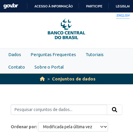
Skip to main content
ACESSO À INFORMAÇÃO
PARTICIPE
LEGISLAÇ
IR
ENGLISH
PARA
O
CONTEÚDO
Dados
Perguntas Frequentes
Tutoriais
Contato
Sobre o Portal
Conjuntos de dados
Ordenar por