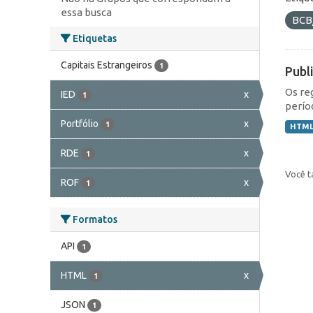
essa busca
BCB
Etiquetas
Capitais Estrangeiros
1
Publ
Os re
IED
x
1
perío
Portfólio
x
1
HTM
RDE
x
1
Você t
ROF
x
1
Formatos
API
1
HTML
x
1
JSON
1