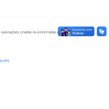
e operações, criadas ou encerradas em cada
a API
).