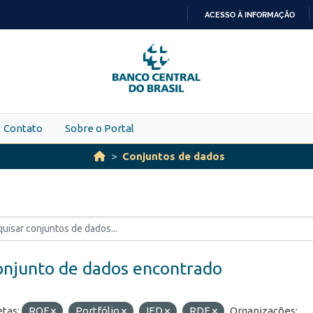
ACESSO À INFORMAÇÃO
IR
PARA
O
CONTEÚDO
Contato
Sobre o Portal
Conjuntos de dados
onjunto de dados encontrado
etas:
ROF
Portfólio
IED
RDE
Organizações: