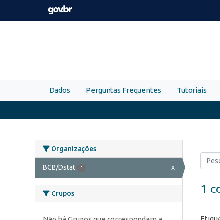
Skip to main content
Dados
Perguntas Frequentes
Tutoriais
Organizações
BCB/Dstat
x
1
1 c
Grupos
Etiqu
Não há Grupos que correspondam a