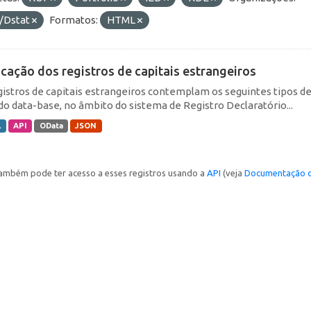
/Dstat
Formatos:
HTML
icação dos registros de capitais estrangeiros
gistros de capitais estrangeiros contemplam os seguintes tipos d
do data-base, no âmbito do sistema de Registro Declaratório...
L
API
OData
JSON
ambém pode ter acesso a esses registros usando a
API
(veja
Documentação d