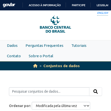
Skip to main content
ACESSO À INFORMAÇÃO
PARTICIPE
LEGISLAÇ
IR
ENGLISH
PARA
O
CONTEÚDO
Dados
Perguntas Frequentes
Tutoriais
Contato
Sobre o Portal
Conjuntos de dados
Ordenar por