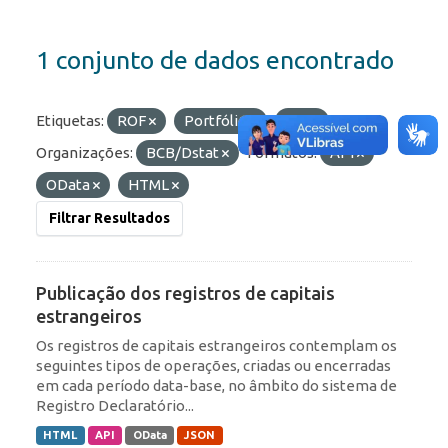
1 conjunto de dados encontrado
Etiquetas:
ROF
Portfólio
IED
Organizações:
BCB/Dstat
Formatos:
API
OData
HTML
Filtrar Resultados
Publicação dos registros de capitais
estrangeiros
Os registros de capitais estrangeiros contemplam os
seguintes tipos de operações, criadas ou encerradas
em cada período data-base, no âmbito do sistema de
Registro Declaratório...
HTML
API
OData
JSON