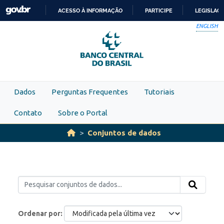
Skip to main content
ACESSO À INFORMAÇÃO
PARTICIPE
LEGISLAÇ
IR
ENGLISH
PARA
O
CONTEÚDO
Dados
Perguntas Frequentes
Tutoriais
Contato
Sobre o Portal
Conjuntos de dados
Ordenar por