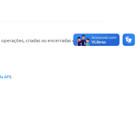
e operações, criadas ou encerradas em cada
a API
).