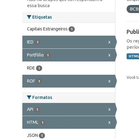
essa busca
BCB
Etiquetas
Capitais Estrangeiros
1
Publ
Os re
IED
x
1
perío
Portfólio
x
1
HTM
RDE
1
Você t
ROF
x
1
Formatos
API
x
1
HTML
x
1
JSON
1