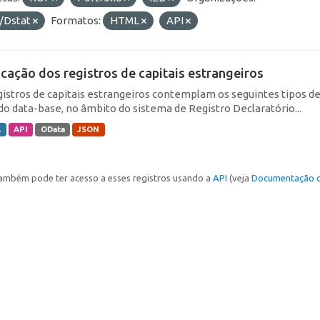
/Dstat
Formatos:
HTML
API
icação dos registros de capitais estrangeiros
gistros de capitais estrangeiros contemplam os seguintes tipos d
do data-base, no âmbito do sistema de Registro Declaratório...
L
API
OData
JSON
ambém pode ter acesso a esses registros usando a
API
(veja
Documentação d