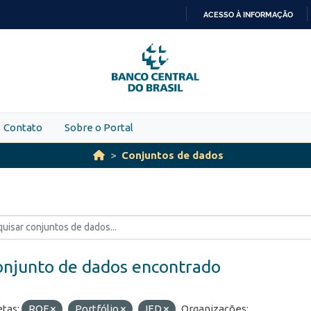
ACESSO À INFORMAÇÃO
IR
PARA
O
CONTEÚDO
Contato
Sobre o Portal
Conjuntos de dados
onjunto de dados encontrado
etas:
ROF
Portfólio
IED
Organizações: