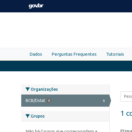
Skip to main content
Dados
Perguntas Frequentes
Tutoriais
Organizações
BCB/Dstat
x
1
1 c
Grupos
Etiqu
Não há Grupos que correspondam a