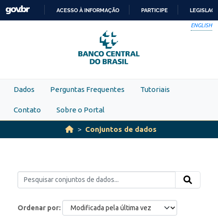
Skip to main content
ACESSO À INFORMAÇÃO
PARTICIPE
LEGISLAÇ
IR
ENGLISH
PARA
O
CONTEÚDO
Dados
Perguntas Frequentes
Tutoriais
Contato
Sobre o Portal
Conjuntos de dados
Ordenar por