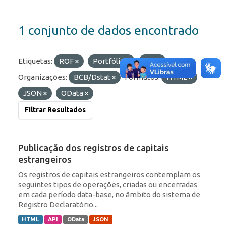
1 conjunto de dados encontrado
Etiquetas:
ROF
Portfólio
IED
Organizações:
BCB/Dstat
Formatos:
HTML
JSON
OData
Filtrar Resultados
Publicação dos registros de capitais
estrangeiros
Os registros de capitais estrangeiros contemplam os
seguintes tipos de operações, criadas ou encerradas
em cada período data-base, no âmbito do sistema de
Registro Declaratório...
HTML
API
OData
JSON