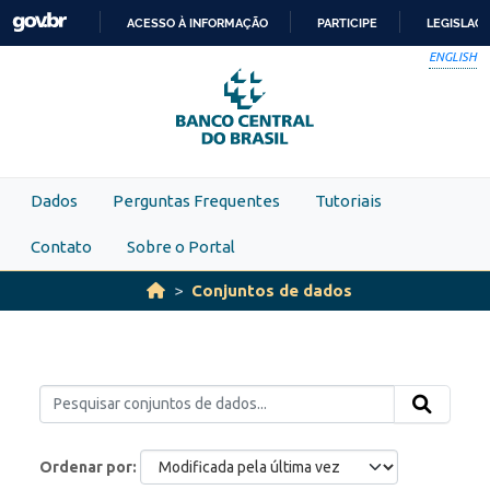
Skip to main content
ACESSO À INFORMAÇÃO
PARTICIPE
LEGISLAÇ
IR
ENGLISH
PARA
O
CONTEÚDO
Dados
Perguntas Frequentes
Tutoriais
Contato
Sobre o Portal
Conjuntos de dados
Ordenar por