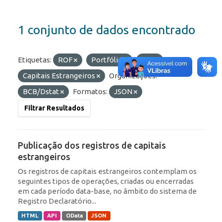
1 conjunto de dados encontrado
Etiquetas:
ROF
Portfólio
IED
Capitais Estrangeiros
Organizações:
BCB/Dstat
Formatos:
JSON
Filtrar Resultados
Publicação dos registros de capitais
estrangeiros
Os registros de capitais estrangeiros contemplam os
seguintes tipos de operações, criadas ou encerradas
em cada período data-base, no âmbito do sistema de
Registro Declaratório...
HTML
API
OData
JSON