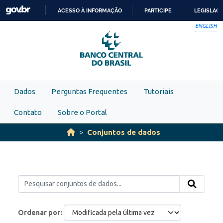
Skip to main content
ACESSO À INFORMAÇÃO
PARTICIPE
LEGISLAÇ
IR
ENGLISH
PARA
O
CONTEÚDO
Dados
Perguntas Frequentes
Tutoriais
Contato
Sobre o Portal
Conjuntos de dados
Ordenar por