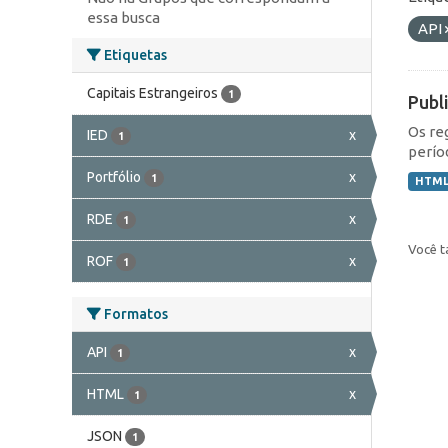
essa busca
API
Etiquetas
Capitais Estrangeiros
1
Publ
Os re
IED
x
1
perío
Portfólio
x
1
HTM
RDE
x
1
Você t
ROF
x
1
Formatos
API
x
1
HTML
x
1
JSON
1