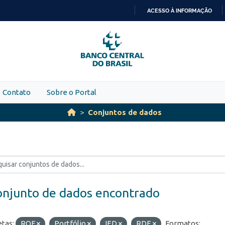
ACESSO À INFORMAÇÃO
IR
PARA
O
CONTEÚDO
Contato
Sobre o Portal
Conjuntos de dados
onjunto de dados encontrado
etas:
ROF
Portfólio
IED
RDE
Formatos: