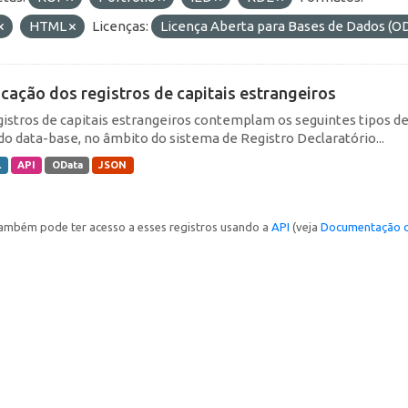
HTML
Licenças:
Licença Aberta para Bases de Dados 
icação dos registros de capitais estrangeiros
gistros de capitais estrangeiros contemplam os seguintes tipos d
do data-base, no âmbito do sistema de Registro Declaratório...
L
API
OData
JSON
ambém pode ter acesso a esses registros usando a
API
(veja
Documentação d