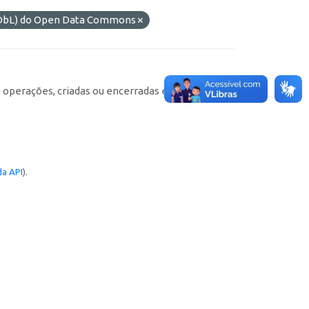
(ODbL) do Open Data Commons
e operações, criadas ou encerradas em cada
a API
).