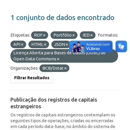
1 conjunto de dados encontrado
Etiquetas:
ROF
Portfólio
IED
Formatos:
API
HTML
JSON
Licenças:
Licença Aberta para Bases de Dados (ODbL) do
Open Data Commons
Organizações:
BCB/Dstat
Filtrar Resultados
Publicação dos registros de capitais
estrangeiros
Os registros de capitais estrangeiros contemplam os
seguintes tipos de operações, criadas ou encerradas
em cada período data-base, no âmbito do sistema de