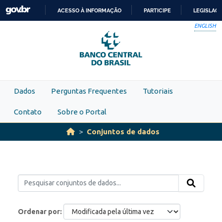
Skip to main content
ACESSO À INFORMAÇÃO
PARTICIPE
LEGISLAÇ
IR
ENGLISH
PARA
O
CONTEÚDO
Dados
Perguntas Frequentes
Tutoriais
Contato
Sobre o Portal
Conjuntos de dados
Ordenar por