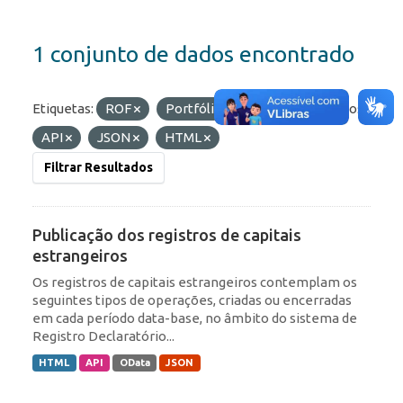
1 conjunto de dados encontrado
Etiquetas:
ROF
Portfólio
IED
Formatos:
API
JSON
HTML
Filtrar Resultados
Publicação dos registros de capitais
estrangeiros
Os registros de capitais estrangeiros contemplam os
seguintes tipos de operações, criadas ou encerradas
em cada período data-base, no âmbito do sistema de
Registro Declaratório...
HTML
API
OData
JSON