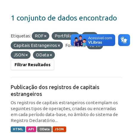
1 conjunto de dados encontrado
Etiquetas:
ROF
Portfólio
IED
Capitais Estrangeiros
Formatos:
API
JSON
OData
Filtrar Resultados
Publicação dos registros de capitais
estrangeiros
Os registros de capitais estrangeiros contemplam os
seguintes tipos de operações, criadas ou encerradas
em cada período data-base, no âmbito do sistema de
Registro Declaratório...
HTML
API
OData
JSON