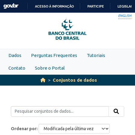
Skip to main content
ACESSO À INFORMAÇÃO
PARTICIPE
LEGISLAÇ
IR
ENGLISH
PARA
O
CONTEÚDO
Dados
Perguntas Frequentes
Tutoriais
Contato
Sobre o Portal
Conjuntos de dados
Ordenar por