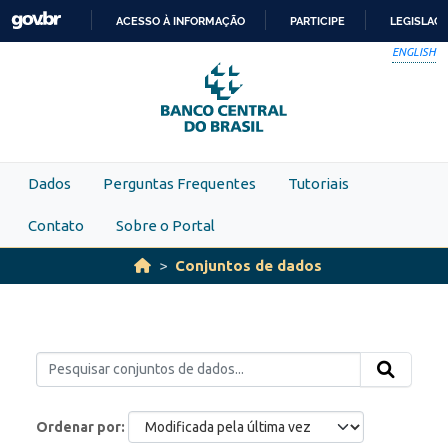
Skip to main content
ACESSO À INFORMAÇÃO
PARTICIPE
LEGISLAÇ
IR
ENGLISH
PARA
O
CONTEÚDO
Dados
Perguntas Frequentes
Tutoriais
Contato
Sobre o Portal
Conjuntos de dados
Ordenar por