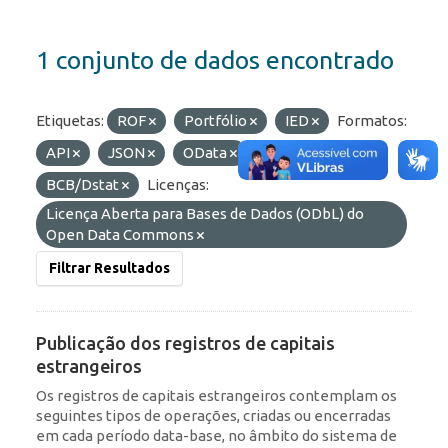
1 conjunto de dados encontrado
Etiquetas:
ROF
Portfólio
IED
Formatos:
API
JSON
OData
Organizações:
BCB/Dstat
Licenças:
Licença Aberta para Bases de Dados (ODbL) do
Open Data Commons
Filtrar Resultados
Publicação dos registros de capitais
estrangeiros
Os registros de capitais estrangeiros contemplam os
seguintes tipos de operações, criadas ou encerradas
em cada período data-base, no âmbito do sistema de