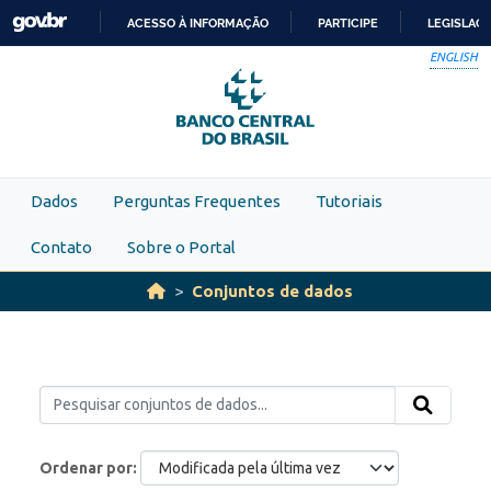
Skip to main content
ACESSO À INFORMAÇÃO
PARTICIPE
LEGISLAÇ
IR
ENGLISH
PARA
O
CONTEÚDO
Dados
Perguntas Frequentes
Tutoriais
Contato
Sobre o Portal
Conjuntos de dados
Ordenar por