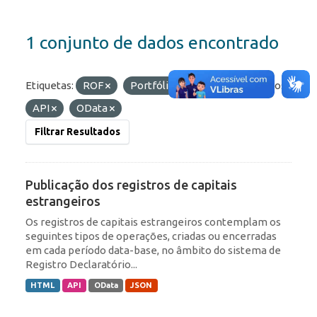
1 conjunto de dados encontrado
Etiquetas:
ROF
Portfólio
IED
Formatos:
API
OData
Filtrar Resultados
Publicação dos registros de capitais
estrangeiros
Os registros de capitais estrangeiros contemplam os
seguintes tipos de operações, criadas ou encerradas
em cada período data-base, no âmbito do sistema de
Registro Declaratório...
HTML
API
OData
JSON