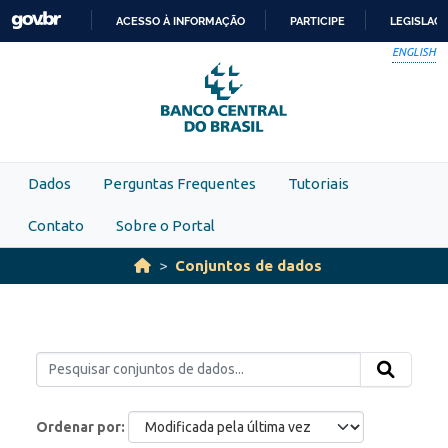
Skip to main content
ACESSO À INFORMAÇÃO
PARTICIPE
LEGISLAÇ
IR
ENGLISH
PARA
O
CONTEÚDO
Dados
Perguntas Frequentes
Tutoriais
Contato
Sobre o Portal
Conjuntos de dados
Ordenar por