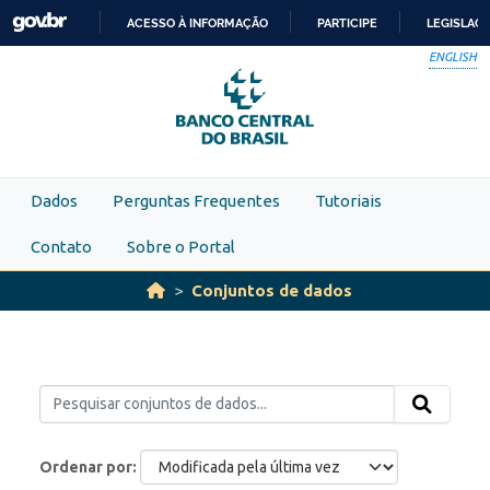
Skip to main content
ACESSO À INFORMAÇÃO
PARTICIPE
LEGISLAÇ
IR
ENGLISH
PARA
O
CONTEÚDO
Dados
Perguntas Frequentes
Tutoriais
Contato
Sobre o Portal
Conjuntos de dados
Ordenar por