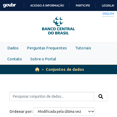
Skip to main content
ACESSO À INFORMAÇÃO
PARTICIPE
LEGISLAÇ
IR
ENGLISH
PARA
O
CONTEÚDO
Dados
Perguntas Frequentes
Tutoriais
Contato
Sobre o Portal
Conjuntos de dados
Ordenar por