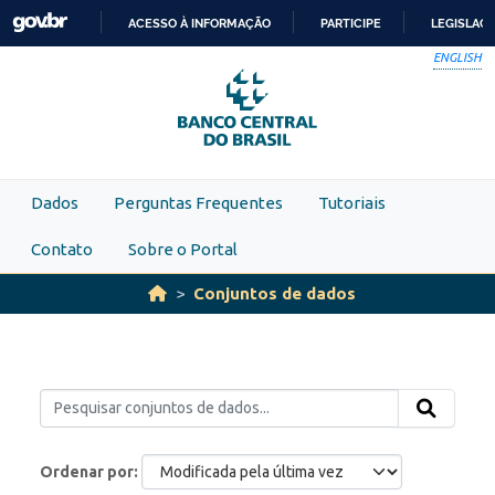
Skip to main content
ACESSO À INFORMAÇÃO
PARTICIPE
LEGISLAÇ
IR
ENGLISH
PARA
O
CONTEÚDO
Dados
Perguntas Frequentes
Tutoriais
Contato
Sobre o Portal
Conjuntos de dados
Ordenar por