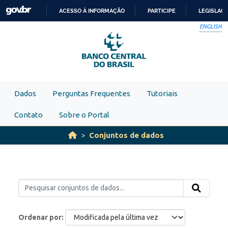
Skip to main content
ACESSO À INFORMAÇÃO
PARTICIPE
LEGISLAÇ
IR
ENGLISH
PARA
O
CONTEÚDO
Dados
Perguntas Frequentes
Tutoriais
Contato
Sobre o Portal
Conjuntos de dados
Ordenar por