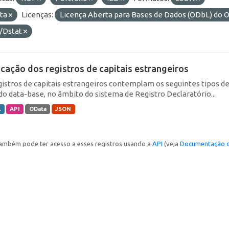
ta
Licenças:
Licença Aberta para Bases de Dados (ODbL) d
/Dstat
icação dos registros de capitais estrangeiros
gistros de capitais estrangeiros contemplam os seguintes tipos d
do data-base, no âmbito do sistema de Registro Declaratório...
L
API
OData
JSON
ambém pode ter acesso a esses registros usando a
API
(veja
Documentação d