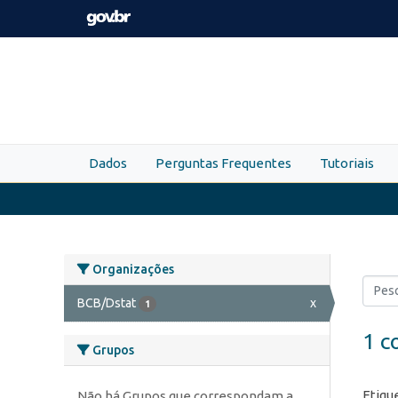
Skip to main content
Dados
Perguntas Frequentes
Tutoriais
Organizações
BCB/Dstat
x
1
1 c
Grupos
Etiqu
Não há Grupos que correspondam a