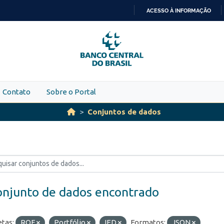
ACESSO À INFORMAÇÃO
IR
PARA
O
CONTEÚDO
Contato
Sobre o Portal
Conjuntos de dados
onjunto de dados encontrado
etas:
ROF
Portfólio
IED
Formatos:
JSON