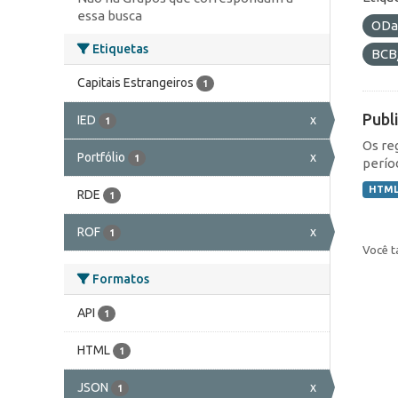
essa busca
ODa
Etiquetas
BCB
Capitais Estrangeiros
1
Publ
IED
x
1
Os re
Portfólio
x
1
perío
HTM
RDE
1
ROF
x
1
Você t
Formatos
API
1
HTML
1
JSON
x
1