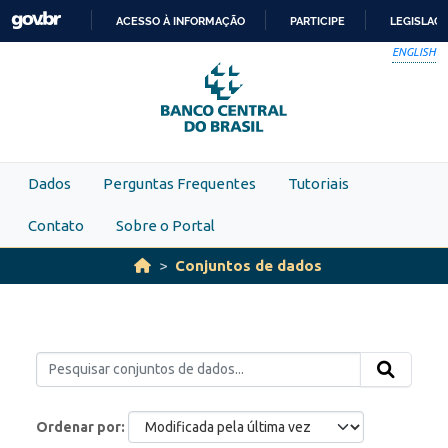
Skip to main content
ACESSO À INFORMAÇÃO
PARTICIPE
LEGISLAÇ
IR
ENGLISH
PARA
O
CONTEÚDO
Dados
Perguntas Frequentes
Tutoriais
Contato
Sobre o Portal
Conjuntos de dados
Ordenar por