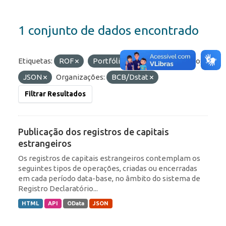
1 conjunto de dados encontrado
Etiquetas:
ROF
Portfólio
IED
Formatos:
JSON
Organizações:
BCB/Dstat
Filtrar Resultados
Publicação dos registros de capitais
estrangeiros
Os registros de capitais estrangeiros contemplam os
seguintes tipos de operações, criadas ou encerradas
em cada período data-base, no âmbito do sistema de
Registro Declaratório...
HTML
API
OData
JSON