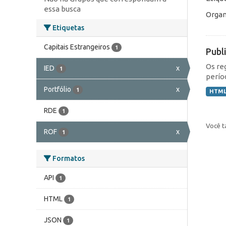
essa busca
Organ
Etiquetas
Capitais Estrangeiros
1
Publ
Os re
IED
x
1
perío
Portfólio
x
1
HTM
RDE
1
Você t
ROF
x
1
Formatos
API
1
HTML
1
JSON
1