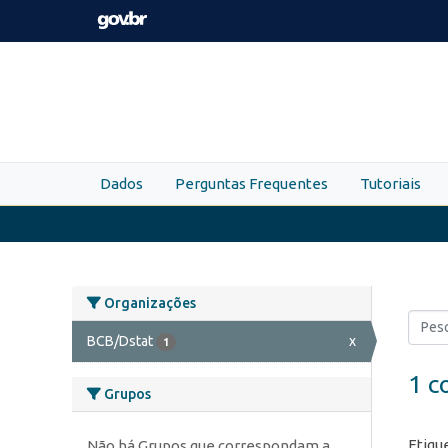
Skip to main content
Dados
Perguntas Frequentes
Tutoriais
Organizações
BCB/Dstat
x
1
1 c
Grupos
Etiqu
Não há Grupos que correspondam a