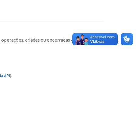
e operações, criadas ou encerradas em cada
a API
).