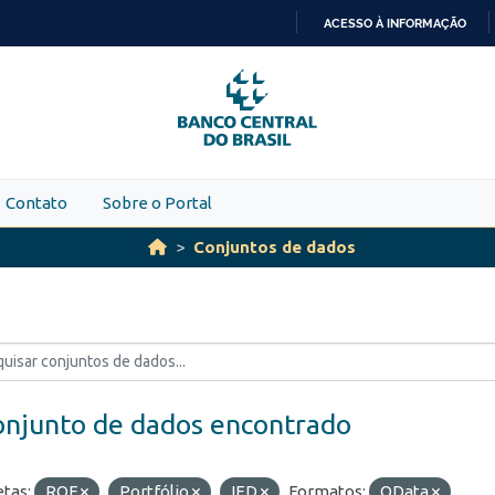
ACESSO À INFORMAÇÃO
IR
PARA
O
CONTEÚDO
Contato
Sobre o Portal
Conjuntos de dados
onjunto de dados encontrado
etas:
ROF
Portfólio
IED
Formatos:
OData