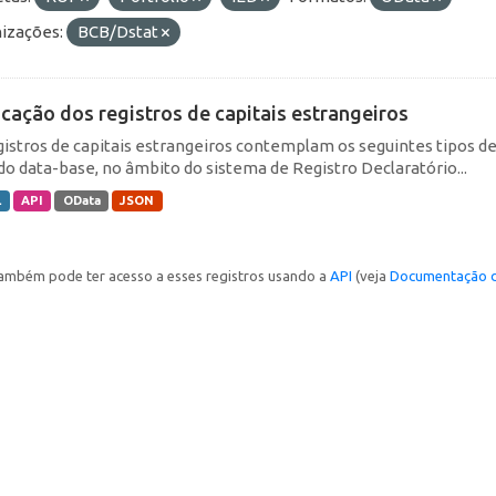
izações:
BCB/Dstat
icação dos registros de capitais estrangeiros
gistros de capitais estrangeiros contemplam os seguintes tipos d
do data-base, no âmbito do sistema de Registro Declaratório...
L
API
OData
JSON
ambém pode ter acesso a esses registros usando a
API
(veja
Documentação d