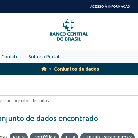
ACESSO À INFORMAÇÃO
IR
PARA
O
CONTEÚDO
Contato
Sobre o Portal
Conjuntos de dados
onjunto de dados encontrado
etas:
ROF
Portfólio
IED
Capitais Estrangeiros