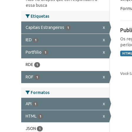
essa busca
Forma
Etiquetas
Capitais Estrangeiros
x
1
Publ
Os re
IED
x
1
perío
Portfólio
x
1
HTM
RDE
1
Você t
ROF
x
1
Formatos
API
x
1
HTML
x
1
JSON
1