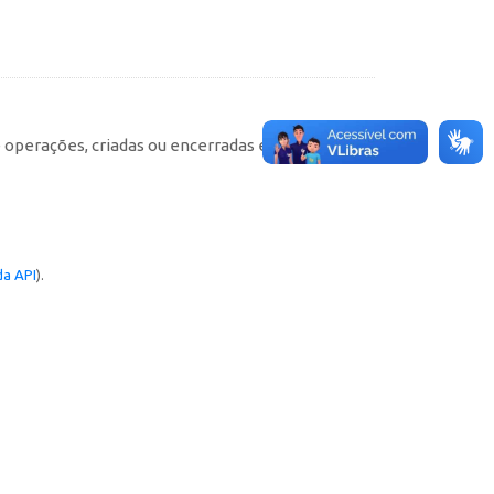
e operações, criadas ou encerradas em cada
a API
).