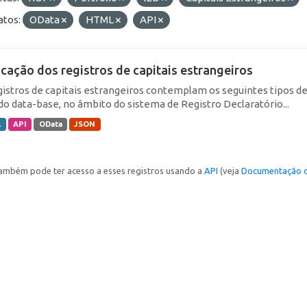
tos:
OData
HTML
API
icação dos registros de capitais estrangeiros
gistros de capitais estrangeiros contemplam os seguintes tipos d
do data-base, no âmbito do sistema de Registro Declaratório...
L
API
OData
JSON
ambém pode ter acesso a esses registros usando a
API
(veja
Documentação d