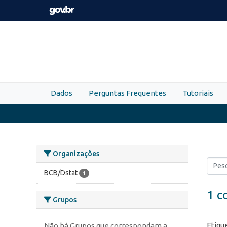
Skip to main content
Dados
Perguntas Frequentes
Tutoriais
Organizações
BCB/Dstat
1
1 c
Grupos
Etiqu
Não há Grupos que correspondam a