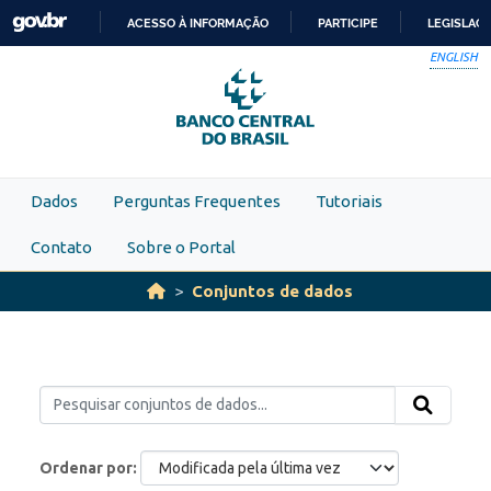
Skip to main content
ACESSO À INFORMAÇÃO
PARTICIPE
LEGISLAÇ
IR
ENGLISH
PARA
O
CONTEÚDO
Dados
Perguntas Frequentes
Tutoriais
Contato
Sobre o Portal
Conjuntos de dados
Ordenar por