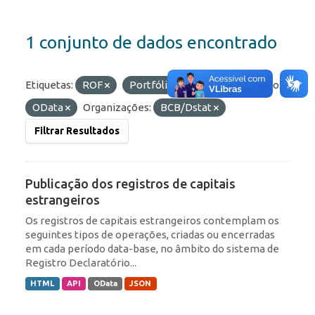
1 conjunto de dados encontrado
Etiquetas:
ROF
Portfólio
IED
Formatos:
OData
Organizações:
BCB/Dstat
Filtrar Resultados
Publicação dos registros de capitais
estrangeiros
Os registros de capitais estrangeiros contemplam os
seguintes tipos de operações, criadas ou encerradas
em cada período data-base, no âmbito do sistema de
Registro Declaratório...
HTML
API
OData
JSON