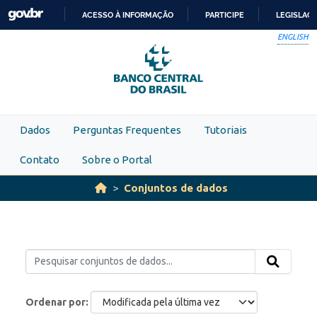
Skip to main content
ACESSO À INFORMAÇÃO
PARTICIPE
LEGISLAÇ
IR
ENGLISH
PARA
O
CONTEÚDO
Dados
Perguntas Frequentes
Tutoriais
Contato
Sobre o Portal
Conjuntos de dados
Ordenar por