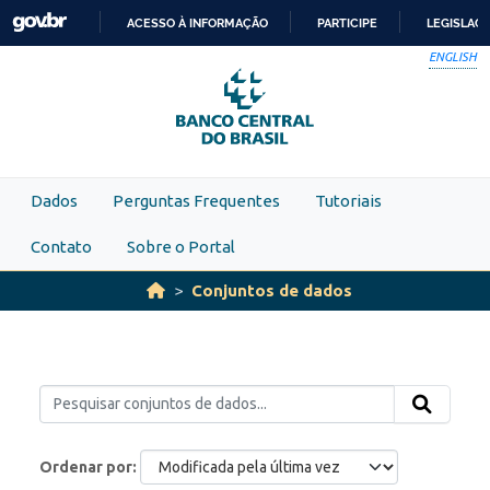
Skip to main content
ACESSO À INFORMAÇÃO
PARTICIPE
LEGISLAÇ
IR
ENGLISH
PARA
O
CONTEÚDO
Dados
Perguntas Frequentes
Tutoriais
Contato
Sobre o Portal
Conjuntos de dados
Ordenar por