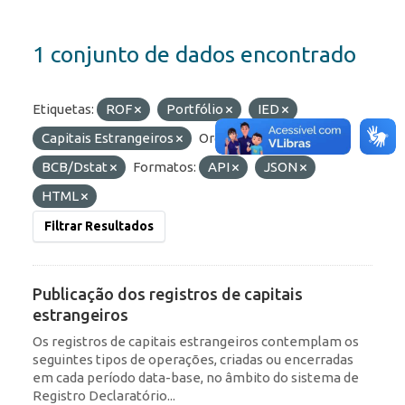
1 conjunto de dados encontrado
Etiquetas:
ROF
Portfólio
IED
Capitais Estrangeiros
Organizações:
BCB/Dstat
Formatos:
API
JSON
HTML
Filtrar Resultados
Publicação dos registros de capitais
estrangeiros
Os registros de capitais estrangeiros contemplam os
seguintes tipos de operações, criadas ou encerradas
em cada período data-base, no âmbito do sistema de
Registro Declaratório...