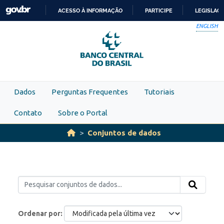
Skip to main content
ACESSO À INFORMAÇÃO
PARTICIPE
LEGISLAÇ
IR
ENGLISH
PARA
O
CONTEÚDO
Dados
Perguntas Frequentes
Tutoriais
Contato
Sobre o Portal
Conjuntos de dados
Ordenar por