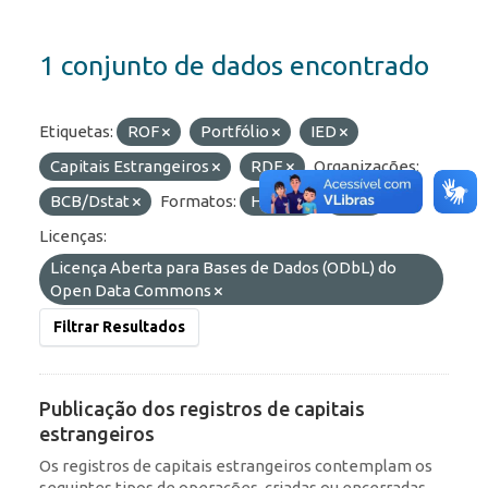
1 conjunto de dados encontrado
Etiquetas:
ROF
Portfólio
IED
Capitais Estrangeiros
RDE
Organizações:
BCB/Dstat
Formatos:
HTML
API
Licenças:
Licença Aberta para Bases de Dados (ODbL) do
Open Data Commons
Filtrar Resultados
Publicação dos registros de capitais
estrangeiros
Os registros de capitais estrangeiros contemplam os
seguintes tipos de operações, criadas ou encerradas