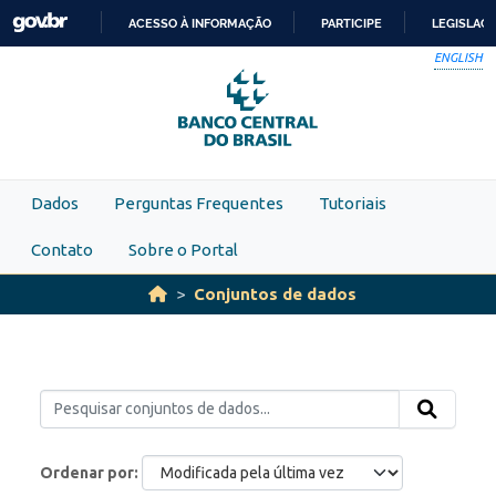
Skip to main content
ACESSO À INFORMAÇÃO
PARTICIPE
LEGISLAÇ
IR
ENGLISH
PARA
O
CONTEÚDO
Dados
Perguntas Frequentes
Tutoriais
Contato
Sobre o Portal
Conjuntos de dados
Ordenar por