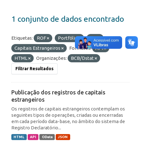
1 conjunto de dados encontrado
Etiquetas:
ROF
Portfólio
IED
Capitais Estrangeiros
Formatos:
API
HTML
Organizações:
BCB/Dstat
Filtrar Resultados
Publicação dos registros de capitais
estrangeiros
Os registros de capitais estrangeiros contemplam os
seguintes tipos de operações, criadas ou encerradas
em cada período data-base, no âmbito do sistema de
Registro Declaratório...
HTML
API
OData
JSON