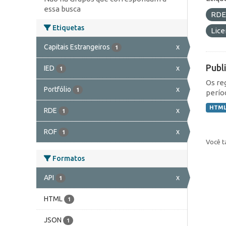
essa busca
RD
Etiquetas
Lic
Capitais Estrangeiros
x
1
Publ
IED
x
1
Os re
Portfólio
x
1
perío
HTM
RDE
x
1
ROF
x
1
Você t
Formatos
API
x
1
HTML
1
JSON
1