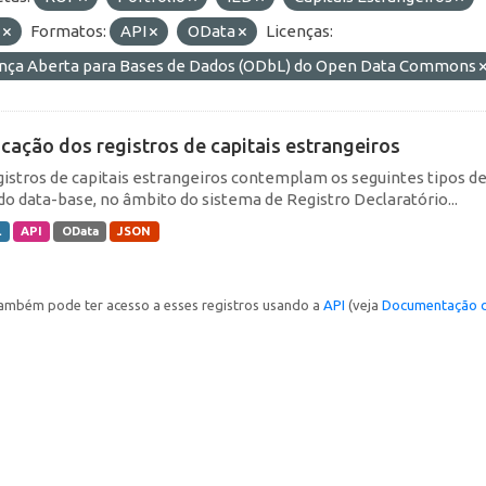
E
Formatos:
API
OData
Licenças:
ença Aberta para Bases de Dados (ODbL) do Open Data Commons
icação dos registros de capitais estrangeiros
gistros de capitais estrangeiros contemplam os seguintes tipos d
do data-base, no âmbito do sistema de Registro Declaratório...
L
API
OData
JSON
ambém pode ter acesso a esses registros usando a
API
(veja
Documentação d