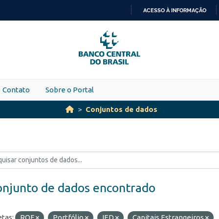
ACESSO À INFORMAÇÃO
IR
PARA
O
CONTEÚDO
Contato
Sobre o Portal
Conjuntos de dados
onjunto de dados encontrado
etas:
ROF
Portfólio
IED
Capitais Estrangeiros