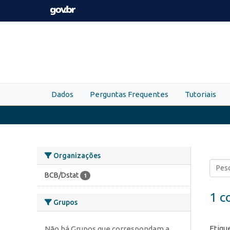
Skip to main content
Dados
Perguntas Frequentes
Tutoriais
Organizações
BCB/Dstat
1
1 c
Grupos
Etiqu
Não há Grupos que correspondam a