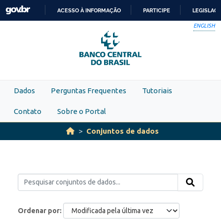
Skip to main content
ACESSO À INFORMAÇÃO
PARTICIPE
LEGISLAÇ
IR
ENGLISH
PARA
O
CONTEÚDO
Dados
Perguntas Frequentes
Tutoriais
Contato
Sobre o Portal
Conjuntos de dados
Ordenar por