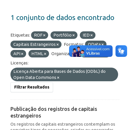
1 conjunto de dados encontrado
Etiquetas:
ROF
Portfólio
IED
Capitais Estrangeiros
Formatos:
OData
API
HTML
Organizações:
BCB/Dstat
Licenças:
Licença Aberta para Bases de Dados (ODbL) do
Open Data Commons
Filtrar Resultados
Publicação dos registros de capitais
estrangeiros
Os registros de capitais estrangeiros contemplam os
seguintes tipos de operações, criadas ou encerradas