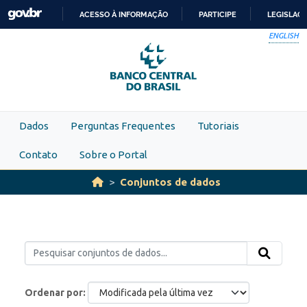
Skip to main content
ACESSO À INFORMAÇÃO
PARTICIPE
LEGISLAÇ
IR
ENGLISH
PARA
O
CONTEÚDO
Dados
Perguntas Frequentes
Tutoriais
Contato
Sobre o Portal
Conjuntos de dados
Ordenar por