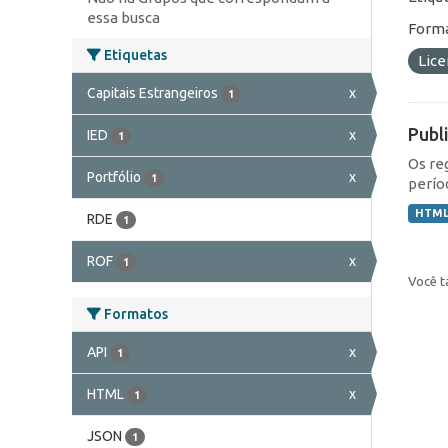
essa busca
Forma
Etiquetas
Lic
Capitais Estrangeiros
x
1
Publ
IED
x
1
Os re
Portfólio
x
1
perío
HTM
RDE
1
ROF
x
1
Você t
Formatos
API
x
1
HTML
x
1
JSON
1