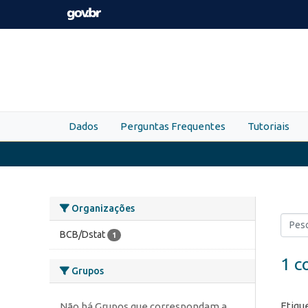
Skip to main content
Dados
Perguntas Frequentes
Tutoriais
Organizações
BCB/Dstat
1
1 c
Grupos
Etiqu
Não há Grupos que correspondam a