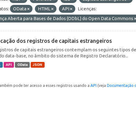
tos:
OData
HTML
API
Licenças:
ença Aberta para Bases de Dados (ODbL) do Open Data Commons
icação dos registros de capitais estrangeiros
gistros de capitais estrangeiros contemplam os seguintes tipos d
do data-base, no âmbito do sistema de Registro Declaratório...
L
API
OData
JSON
ambém pode ter acesso a esses registros usando a
API
(veja
Documentação d