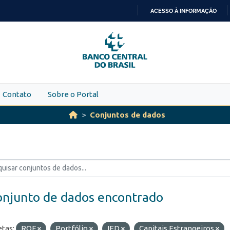
ACESSO À INFORMAÇÃO
IR
PARA
O
CONTEÚDO
Contato
Sobre o Portal
Conjuntos de dados
onjunto de dados encontrado
etas:
ROF
Portfólio
IED
Capitais Estrangeiros