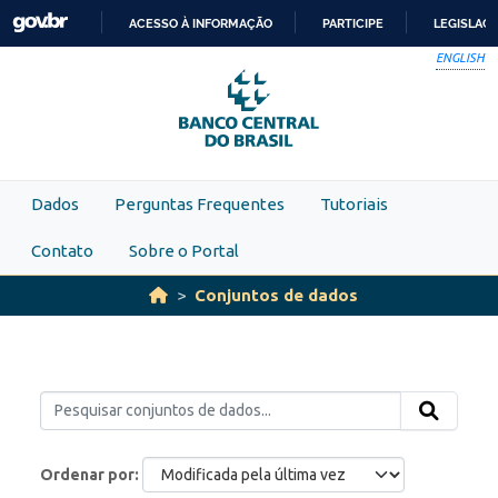
Skip to main content
ACESSO À INFORMAÇÃO
PARTICIPE
LEGISLAÇ
IR
ENGLISH
PARA
O
CONTEÚDO
Dados
Perguntas Frequentes
Tutoriais
Contato
Sobre o Portal
Conjuntos de dados
Ordenar por