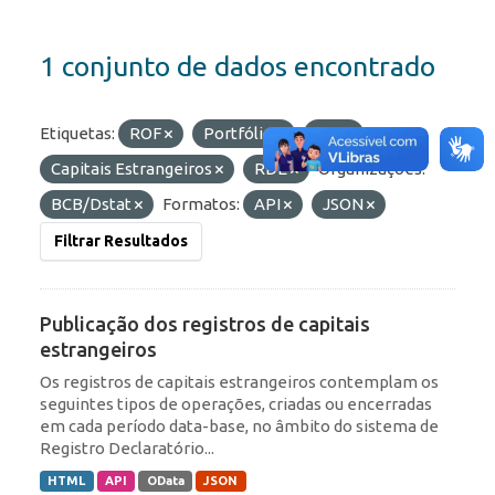
1 conjunto de dados encontrado
Etiquetas:
ROF
Portfólio
IED
Capitais Estrangeiros
RDE
Organizações:
BCB/Dstat
Formatos:
API
JSON
Filtrar Resultados
Publicação dos registros de capitais
estrangeiros
Os registros de capitais estrangeiros contemplam os
seguintes tipos de operações, criadas ou encerradas
em cada período data-base, no âmbito do sistema de
Registro Declaratório...
HTML
API
OData
JSON