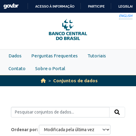
Skip to main content
ACESSO À INFORMAÇÃO
PARTICIPE
LEGISLAÇ
IR
ENGLISH
PARA
O
CONTEÚDO
Dados
Perguntas Frequentes
Tutoriais
Contato
Sobre o Portal
Conjuntos de dados
Ordenar por