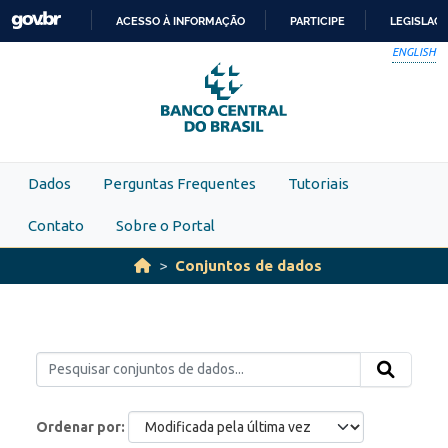
Skip to main content
ACESSO À INFORMAÇÃO
PARTICIPE
LEGISLAÇ
IR
ENGLISH
PARA
O
CONTEÚDO
Dados
Perguntas Frequentes
Tutoriais
Contato
Sobre o Portal
Conjuntos de dados
Ordenar por