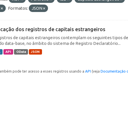
E
Formatos:
JSON
icação dos registros de capitais estrangeiros
gistros de capitais estrangeiros contemplam os seguintes tipos d
do data-base, no âmbito do sistema de Registro Declaratório...
L
API
OData
JSON
ambém pode ter acesso a esses registros usando a
API
(veja
Documentação d