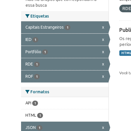
essa busca
RD
Etiquetas
Capitais Estrangeiros
x
1
Publ
Os re
IED
x
1
perío
Portfólio
x
1
HTM
RDE
x
1
Você t
ROF
x
1
Formatos
API
1
HTML
1
JSON
x
1