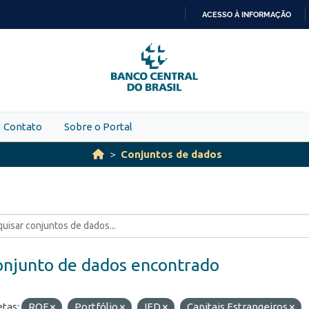
ACESSO À INFORMAÇÃO
IR
PARA
O
CONTEÚDO
Contato
Sobre o Portal
Conjuntos de dados
onjunto de dados encontrado
etas:
ROF
Portfólio
IED
Capitais Estrangeiros