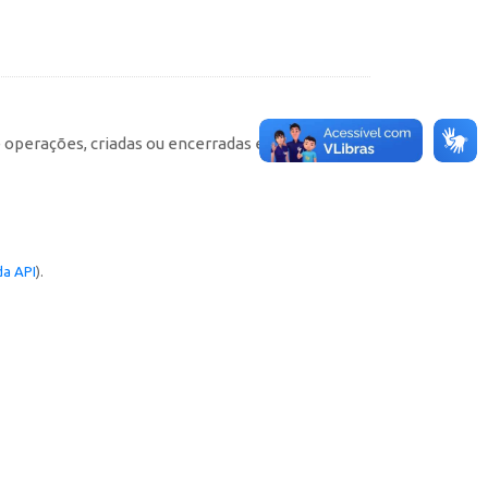
e operações, criadas ou encerradas em cada
a API
).