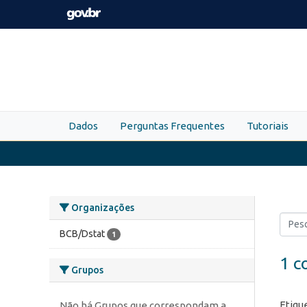
Skip to main content
Dados
Perguntas Frequentes
Tutoriais
Organizações
BCB/Dstat
1
1 c
Grupos
Etiqu
Não há Grupos que correspondam a