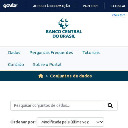
Skip to main content
ACESSO À INFORMAÇÃO
PARTICIPE
LEGISLAÇ
IR
ENGLISH
PARA
O
CONTEÚDO
Dados
Perguntas Frequentes
Tutoriais
Contato
Sobre o Portal
Conjuntos de dados
Ordenar por