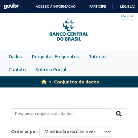
Skip to main content
ACESSO À INFORMAÇÃO
PARTICIPE
LEGISLAÇ
IR
ENGLISH
PARA
O
CONTEÚDO
Dados
Perguntas Frequentes
Tutoriais
Contato
Sobre o Portal
Conjuntos de dados
Ordenar por