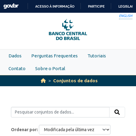
Skip to main content
ACESSO À INFORMAÇÃO
PARTICIPE
LEGISLAÇ
IR
ENGLISH
PARA
O
CONTEÚDO
Dados
Perguntas Frequentes
Tutoriais
Contato
Sobre o Portal
Conjuntos de dados
Ordenar por