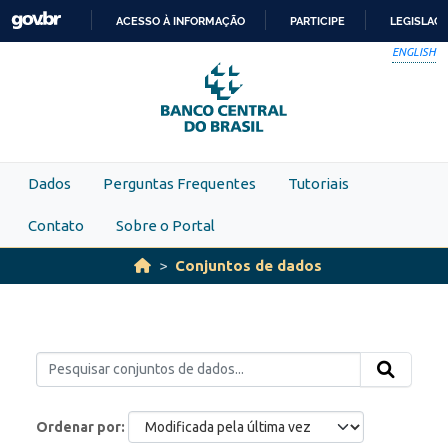
Skip to main content
ACESSO À INFORMAÇÃO
PARTICIPE
LEGISLAÇ
IR
ENGLISH
PARA
O
CONTEÚDO
Dados
Perguntas Frequentes
Tutoriais
Contato
Sobre o Portal
Conjuntos de dados
Ordenar por